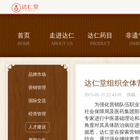
首页
走进达仁
达仁药目
非遗
HOME
ABOUT US
PRODUCT
INHE
品牌市场
达仁堂组织全体
营销管理
2015-01-21 22:43:01
供稿：
国际交流
为强化营销队伍职业
社会保障局及医药集团部
经营管理
专家进行中医基础理论和
角度对其具体防治病症进
人才建设
据悉，达仁堂在探索营销
结合，通过强化继续教育