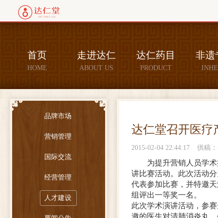
首页
走进达仁
达仁药目
非遗
HOME
ABOUT US
PRODUCT
INHE
品牌市场
达仁堂召开医疗
营销管理
2015-02-04 22:44:17
供稿：
国际交流
为提升营销人员学术
讲比赛活动。此次活动分
经营管理
代表参加比赛，并特邀天
组评出一等奖一名。
人才建设
此次学术演讲活动，参赛
邀的医生对清肺消炎丸、