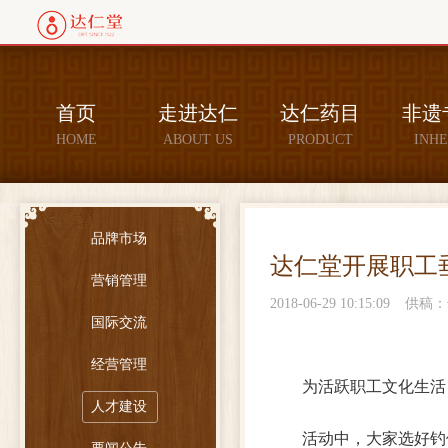
首页
走进达仁
达仁药目
非遗
HOME
ABOUT US
PRODUCT
INHE
品牌市场
达仁堂开展职工
营销管理
2018-06-29 10:15:09
供稿：
国际交流
经营管理
为活跃职工文化生活
人才建设
活动中，大家
选好钓