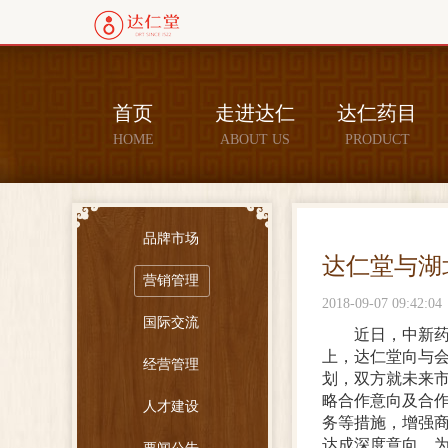
首页
走进达仁
达仁药目
HOME
ABOUT US
PRODUCT
品牌市场
达仁堂与湖
营销管理
2018-09-07 09:42:04
国际交流
近日，中新
上，达仁堂向与
经营管理
划，双方就未来
略合作意向及合
人才建设
务等措施，增强
达成深度意向，