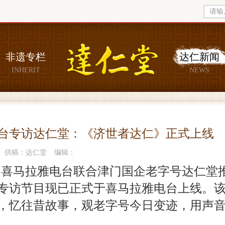
非遗专栏
达仁新闻
INHERIT
NEWS
台专访达仁堂：《济世者达仁》正式上线
供稿：达仁堂
编辑：
由喜马拉雅电台联合津门国企老字号达仁堂
专访节目现已正式于喜马拉雅电台上线。该系
，忆往昔故事，观老字号今日变迹，用声