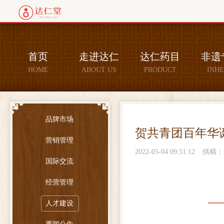
首页
走进达仁
达仁药目
非遗
HOME
ABOUT US
PRODUCT
INHE
品牌市场
贺共青团百年华
营销管理
2022-05-04 09:51:12
供稿：
国际交流
经营管理
人才建设