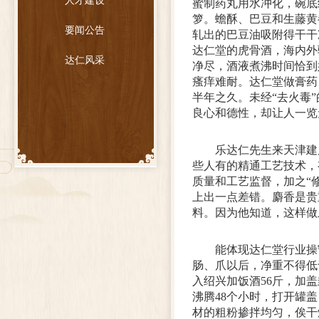
人才建设
蜜制药丸用水冲化，碗底
箩。蟾酥、巴豆和生藤黄
要闻公告
轧出的巴豆油吸附得干干
达仁堂的虎骨酒，海内外
达仁风采
净尽，酒液煮沸时间恰到
瘙痒难耐。达仁堂做膏药
半年之久。未经“去火毒
良心和德性，却让人一览
乐达仁先生来天津建
些人有的精通工艺技术，
质量和工艺监督，加之“
上出一点差错。麝香是贵
料。因为他知道，这样做
能体现达仁堂行业操
肠、爪以后，净重不得低
入绍兴加饭酒56斤，加
沸腾48个小时，打开罐
材的粗粉掺拌均匀，俟干