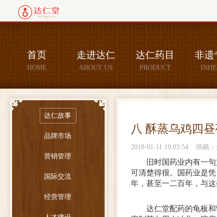
首页
走进达仁
达仁药目
非遗
HOME
ABOUT US
PRODUCT
INHE
达仁故事
八 酥蒸乌鸡四昼
品牌市场
2018-01-11 19:03:54
供稿：
营销管理
旧时国药业内有一句
可清楚得很。国药业是凭
国际交流
年，甚至一二百年，与这
经营管理
达仁堂配药的龟板和