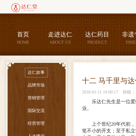
首页
走进达仁
达仁药目
非遗
HOME
ABOUT US
PRODUCT
INHE
达仁故事
十二 马千里与
品牌市场
2018-01-11 19:00:17
供稿：
营销管理
乐达仁先生是一位爱
业。
国际交流
经营管理
上个世纪20年代初
笔不小的开支；至于私立