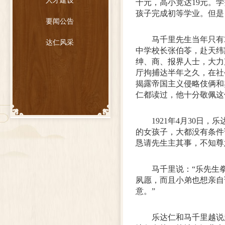
人才建设
十元，高小竟达19元。
孩子完成初等学业。但是
要闻公告
马千里先生当年只有3
达仁风采
中学校长张伯苓，赴天纬
绅、商、报界人士，大力
厅拘捕达半年之久，在社
揭露帝国主义侵略伎俩和
仁都读过，他十分敬佩这
1921年4月30
的女孩子，大都没有条件
恳请先生主其事，不知尊
马千里说：“乐先生
夙愿，而且小弟也想亲自
意。”
乐达仁和马千里越说