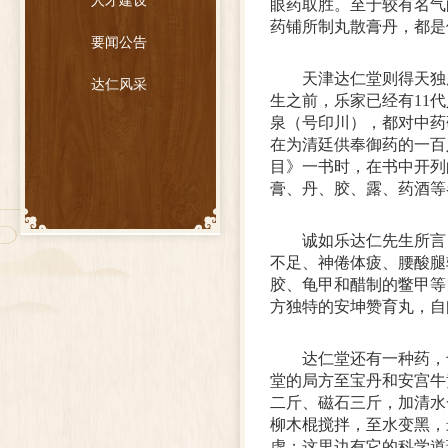
人才建设
眼药取胜。至于较有名气
药铺所制丸散膏丹，都是
要闻公告
天津达仁堂则得天独
达仁风采
生之前，乐家已经有11
泉（号印川），都对中药
在为清廷供奉御药的一百
目》一书时，在书中开列
膏、丹、胶、露、药酒等
诚如乐达仁先生所言
不足、神倦体疲、腰酸腿
胶、龟甲和醋制的鳖甲等
方独特的安坤赞育丸，自
达仁堂还有一种药，
堂的局方至宝丹和安宫牛
二斤、磁石三斤，加清水
柳木棍搅拌，至水变黑，
虚；这里边有它的科学道