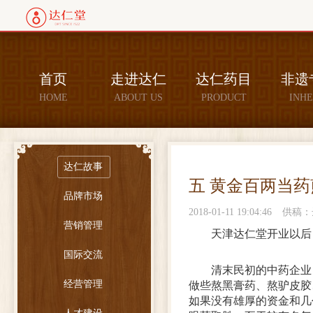
首页
走进达仁
达仁药目
非遗
HOME
ABOUT US
PRODUCT
INHE
达仁故事
五 黄金百两当药
品牌市场
2018-01-11 19:04:46
供稿：
营销管理
天津达仁堂开业以后
国际交流
清末民初的中药企业
经营管理
做些熬黑膏药、熬驴皮胶
如果没有雄厚的资金和几