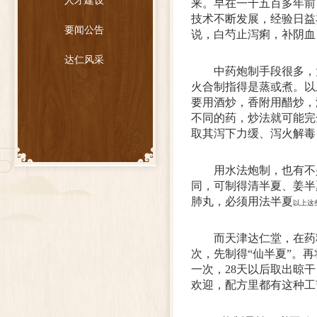
人才建设
来。早在一千五百多年前
技术不断发展，经验日益
要闻公告
说，白芍止泻痢，补阴血
达仁风采
中药炮制手段很多，
火合制指得是蒸或煮。以
要用酒炒，香附用醋炒，
不同的药，炒法就可能完
取其泻下力缓、泻火解毒
用水法炮制，也有不
同，可制得清半夏、姜半
肺丸，必须用法半夏
以上这
而天津达仁堂，在药
次，先制得“仙半夏”。
一次，28天以后取出晾
欢迎，配方里都有这种工