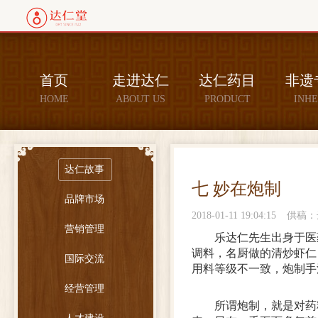
首页
走进达仁
达仁药目
非遗
HOME
ABOUT US
PRODUCT
INHE
达仁故事
七 妙在炮制
品牌市场
2018-01-11 19:04:15
供稿：
营销管理
乐达仁先生出身于医
调料，名厨做的清炒虾仁
国际交流
用料等级不一致，炮制手
经营管理
所谓炮制，就是对药