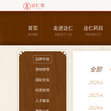
首页
走进达仁
达仁药目
HOME
ABOUT US
PRODUCT
品牌市场
全部
营销管理
国际交流
2026
年
经营管理
2025
年
人才建设
2024
年