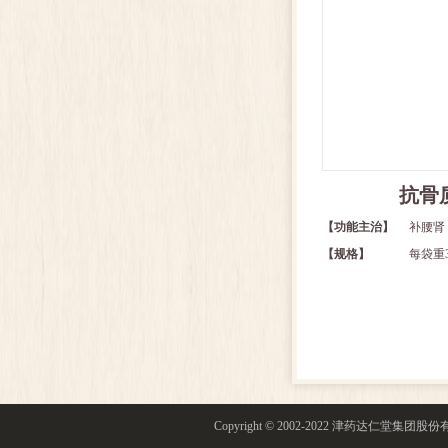
抗骨
【功能主治】
补腰肾
【规格】
每袋重
Copyright © 2002-2022 津药达