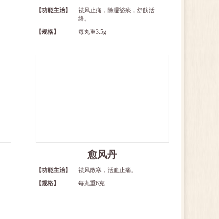
【功能主治】
祛风止痛，除湿豁痰，舒筋活
络。
【规格】
每丸重3.5g
愈风丹
【功能主治】
祛风散寒，活血止痛。
【规格】
每丸重6克