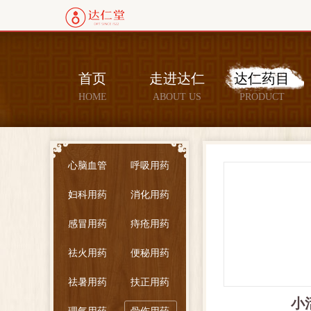
首页
走进达仁
达仁药目
HOME
ABOUT US
PRODUCT
心脑血管
呼吸用药
妇科用药
消化用药
感冒用药
痔疮用药
祛火用药
便秘用药
祛暑用药
扶正用药
小