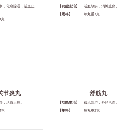
寒，化痰除湿，活血止
【功能主治】
活血散瘀，消肿止痛。
【规格】
每丸重3克
3克
关节炎丸
舒筋丸
湿，活血止痛。
【功能主治】
祛风除湿，舒筋活血。
3克
【规格】
每丸重3克