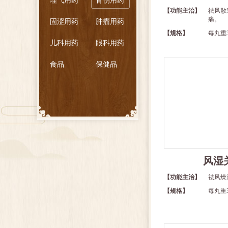
理气用药
骨伤用药
【功能主治】
祛风散
痛。
固涩用药
肿瘤用药
【规格】
每丸重
儿科用药
眼科用药
食品
保健品
风湿
【功能主治】
祛风燥
【规格】
每丸重