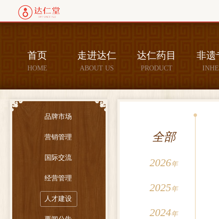
首页
走进达仁
达仁药目
非遗
HOME
ABOUT US
PRODUCT
INHE
品牌市场
全部
营销管理
国际交流
2026
年
经营管理
2025
年
人才建设
2024
年