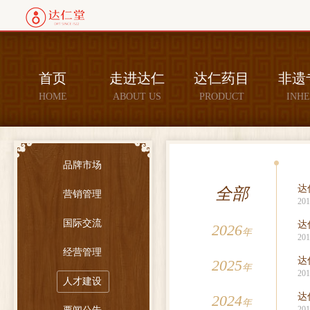
首页
走进达仁
达仁药目
非遗
HOME
ABOUT US
PRODUCT
INHE
品牌市场
达
全部
营销管理
201
国际交流
达
2026
年
201
经营管理
达
2025
年
201
人才建设
达
2024
年
201